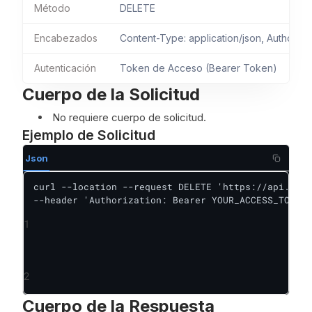
Método
DELETE
Encabezados
Content-Type: application/json, Authoriza
Autenticación
Token de Acceso (Bearer Token)
Cuerpo de la Solicitud
No requiere cuerpo de solicitud.
Ejemplo de Solicitud
Json
curl --location --request DELETE 'https://api.paas
--header 'Authorization: Bearer YOUR_ACCESS_TOKEN'
1
2
Cuerpo de la Respuesta